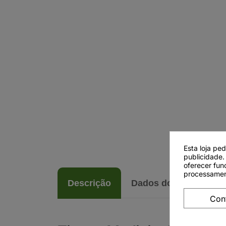
Esta loja pe
publicidade.
oferecer fun
processamen
Descrição
Dados do produto
Con