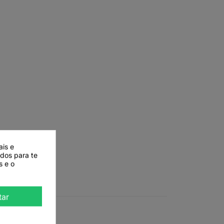
ais e
ados para te
s e o
tar