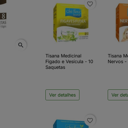
favorite_border
search
Tisana Medicinal
Tisana M

Vista rápida

V
Fígado e Vesícula - 10
Nervos -
Saquetas
Ver detalhes
Ver det
favorite_border