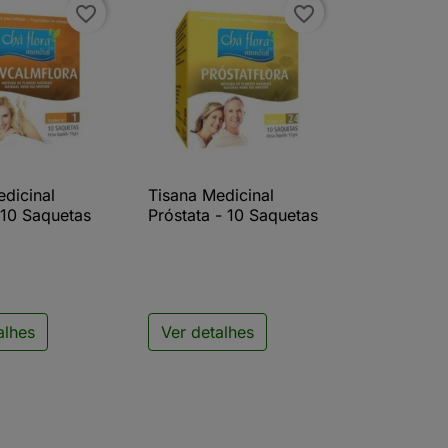
favorite_border
favorite_border
edicinal
Tisana Medicinal
ista rápida

Vista rápida
 10 Saquetas
Próstata - 10 Saquetas
alhes
Ver detalhes