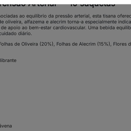
Tensão Arterial — 10 saquetas
ciadas ao equilíbrio da pressão arterial, esta tisana ofer
e oliveira, alfazema e alecrim torna-a especialmente indica
 de apoio ao bem-estar cardiovascular. Uma bebida equili
cuidado diário.
lhas de Oliveira (20%), Folhas de Alecrim (15%), Flores d
librante
ávena