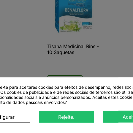
Tisana Medicinal Rins -

Vista rápida
10 Saquetas
Ver detalhes
de-te para aceitares cookies para efeitos de desempenho, redes soci
 Os cookies de publicidade e de redes sociais de terceiros são utiliz
cionalidades sociais e anúncios personalizados. Aceitas estes cookie
to de dados pessoais envolvidos?
figurar
Rejeite.
Acei