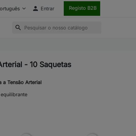

Registo B2B
Entrar
search
rterial - 10 Saquetas
 a Tensão Arterial
equilibrante