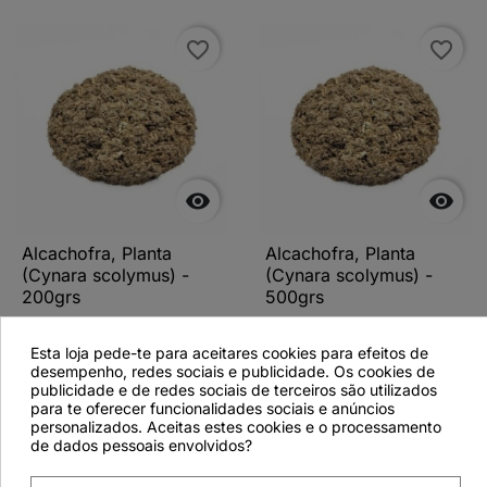
favorite_border
favorite_border


Alcachofra, Planta
Alcachofra, Planta
(Cynara scolymus) -
(Cynara scolymus) -
200grs
500grs
Esta loja pede-te para aceitares cookies para efeitos de
desempenho, redes sociais e publicidade. Os cookies de
publicidade e de redes sociais de terceiros são utilizados
Ver detalhes
Ver detalhes
para te oferecer funcionalidades sociais e anúncios
personalizados. Aceitas estes cookies e o processamento
de dados pessoais envolvidos?