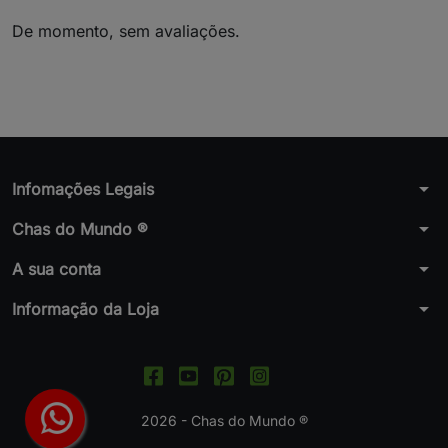
De momento, sem avaliações.
arrow_drop_down
Infomações Legais
arrow_drop_down
Chas do Mundo ®
arrow_drop_down
A sua conta
arrow_drop_down
Informação da Loja
2026 - Chas do Mundo ®