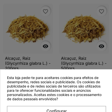
favorite_border
favorite_border


Alcaçuz, Raiz
Alcaçuz, Raiz
(Glycyrrhiza glabra L.) -
(Glycyrrhiza glabra L.) -
200grs
500grs
Esta loja pede-te para aceitares cookies para efeitos de
desempenho, redes sociais e publicidade. Os cookies de
publicidade e de redes sociais de terceiros são utilizados
para te oferecer funcionalidades sociais e anúncios
Ver detalhes
Ver detalhes
personalizados. Aceitas estes cookies e o processamento
de dados pessoais envolvidos?
Configurar