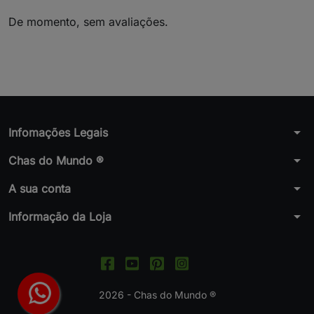
De momento, sem avaliações.
arrow_drop_down
Infomações Legais
arrow_drop_down
Chas do Mundo ®
arrow_drop_down
A sua conta
arrow_drop_down
Informação da Loja
2026 - Chas do Mundo ®