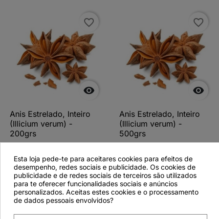
favorite_border
favorite_border


Anis Estrelado, Inteiro
Anis Estrelado, Inteiro
(Illicium verum) -
(Illicium verum) -
200grs
500grs
Esta loja pede-te para aceitares cookies para efeitos de
desempenho, redes sociais e publicidade. Os cookies de
publicidade e de redes sociais de terceiros são utilizados
Ver detalhes
Ver detalhes
para te oferecer funcionalidades sociais e anúncios
personalizados. Aceitas estes cookies e o processamento
de dados pessoais envolvidos?