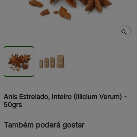
search
Anis Estrelado, Inteiro (Illicium Verum) -
50grs
Também poderá gostar