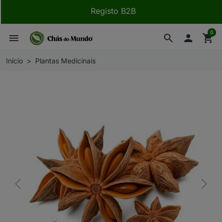
Registo B2B
0
menu
search

shopping_cart
Início
Plantas Medicinais
Previous
Next