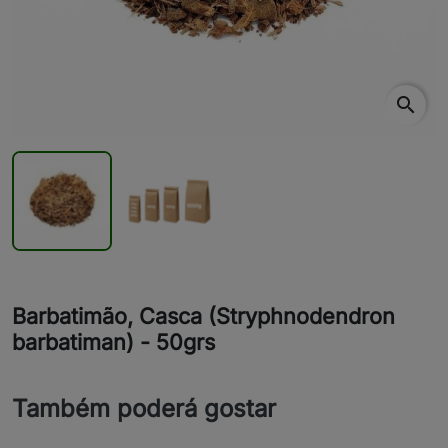
search
Barbatimão, Casca (Stryphnodendron
barbatiman) - 50grs
Também poderá gostar