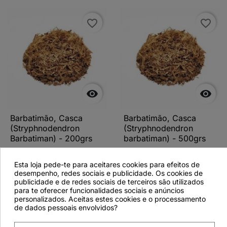
favorite_border
favorite_border


Barbatimão, Casca
Barbatimão, Casca
(Stryphnodendron
(Stryphnodendron
Barbatiman) - 200grs
barbatiman) - 500grs
Esta loja pede-te para aceitares cookies para efeitos de
desempenho, redes sociais e publicidade. Os cookies de
publicidade e de redes sociais de terceiros são utilizados
Ver detalhes
Ver detalhes
para te oferecer funcionalidades sociais e anúncios
personalizados. Aceitas estes cookies e o processamento
de dados pessoais envolvidos?