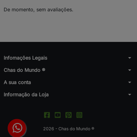
De momento, sem avaliações.
arrow_drop_down
Infomações Legais
arrow_drop_down
Chas do Mundo ®
arrow_drop_down
A sua conta
arrow_drop_down
Informação da Loja
2026 - Chas do Mundo ®