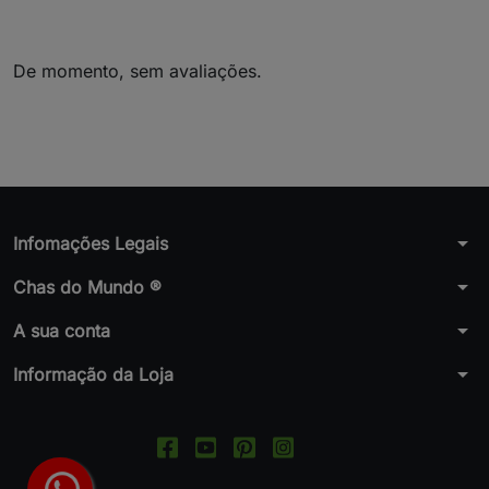
De momento, sem avaliações.
arrow_drop_down
Infomações Legais
arrow_drop_down
Chas do Mundo ®
arrow_drop_down
A sua conta
arrow_drop_down
Informação da Loja