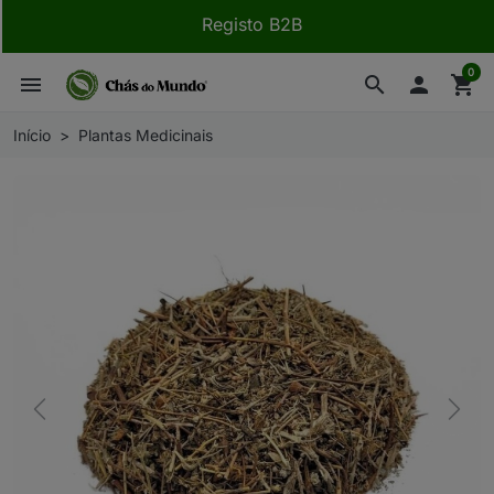
Registo B2B
0
menu
search

shopping_cart
Início
Plantas Medicinais
Previous
Next