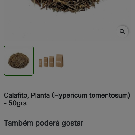
search
Calafito, Planta (Hypericum tomentosum)
- 50grs
Também poderá gostar