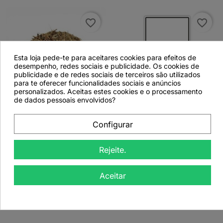
favorite_border
favorite_border
Esta loja pede-te para aceitares cookies para efeitos de
desempenho, redes sociais e publicidade. Os cookies de
publicidade e de redes sociais de terceiros são utilizados
para te oferecer funcionalidades sociais e anúncios


personalizados. Aceitas estes cookies e o processamento
de dados pessoais envolvidos?
Calafito, Planta
Etiqueta Personalizada
Configurar
(Hypericum
com Logotipo do
tomentosum) - 500grs
Cliente - 103x57mm
T25
Rejeite.
Aceitar
Ver detalhes
Ver detalhes