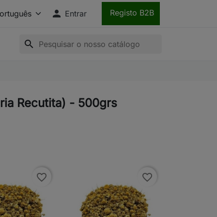

Registo B2B
Entrar
search
ria Recutita) - 500grs
favorite_border
favorite_border