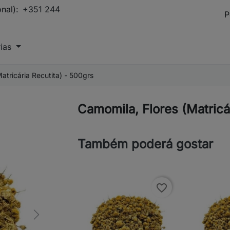
onal):
+351 244
rias
atricária Recutita) - 500grs
Camomila, Flores (Matricá
Também poderá gostar
favorite_border
Next