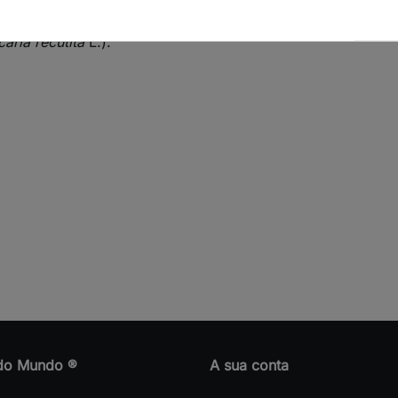
caria recutita
L.).
do Mundo ®
A sua conta