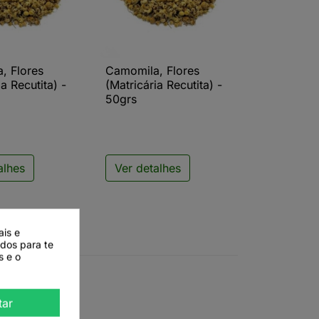
, Flores
Camomila, Flores
ista rápida

Vista rápida
ia Recutita) -
(Matricária Recutita) -
50grs
alhes
Ver detalhes
ais e
ados para te
s e o
tar