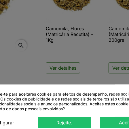
Camomila, Flores
Camomila

Vista rápida

V
(Matricária Recutita) -
(Matricár
1Kg
200grs
search
Ver detalhes
Ver det
de-te para aceitares cookies para efeitos de desempenho, redes soci
 Os cookies de publicidade e de redes sociais de terceiros são utiliz
cionalidades sociais e anúncios personalizados. Aceitas estes cookie
to de dados pessoais envolvidos?
aria recutita
L.)
figurar
Rejeite.
Acei