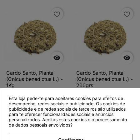
favorite_border
favorite_border


Cardo Santo, Planta
Cardo Santo, Planta
(Cnicus benedictus L.) -
(Cnicus benedictus L.) -
1Kg
200grs
Esta loja pede-te para aceitares cookies para efeitos de
desempenho, redes sociais e publicidade. Os cookies de
publicidade e de redes sociais de terceiros são utilizados
para te oferecer funcionalidades sociais e anúncios
Ver detalhes
Ver detalhes
personalizados. Aceitas estes cookies e o processamento
de dados pessoais envolvidos?