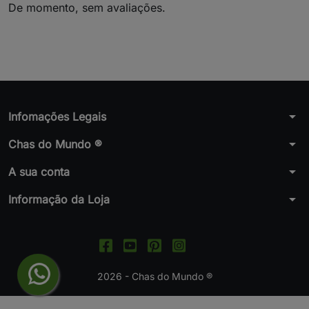
De momento, sem avaliações.
arrow_drop_down
Infomações Legais
arrow_drop_down
Chas do Mundo ®
arrow_drop_down
A sua conta
arrow_drop_down
Informação da Loja
2026 - Chas do Mundo ®