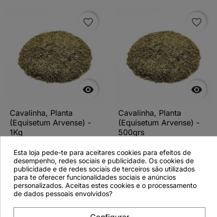
favorite_border
favorite_border


Cavalinha, Planta
Cavalinha, Planta
(Equisetum Arvense) -
(Equisetum Arvense) -
1Kg
500grs
Esta loja pede-te para aceitares cookies para efeitos de
desempenho, redes sociais e publicidade. Os cookies de
publicidade e de redes sociais de terceiros são utilizados
para te oferecer funcionalidades sociais e anúncios
Ver detalhes
Ver detalhes
personalizados. Aceitas estes cookies e o processamento
de dados pessoais envolvidos?