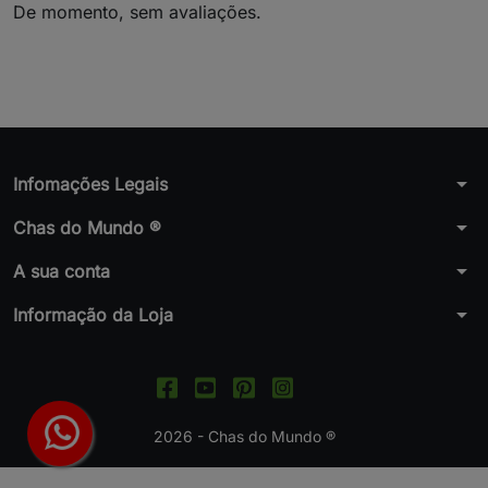
De momento, sem avaliações.
arrow_drop_down
Infomações Legais
arrow_drop_down
Chas do Mundo ®
arrow_drop_down
A sua conta
arrow_drop_down
Informação da Loja
2026 - Chas do Mundo ®