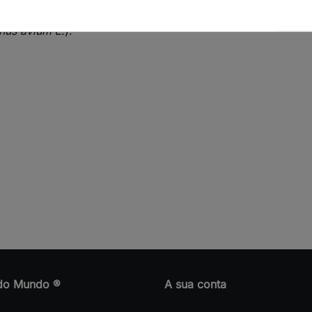
nus avium
L.).
do Mundo ®
A sua conta