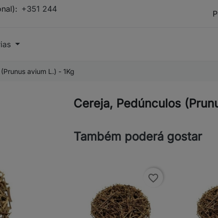
onal):
+351 244
rias
(Prunus avium L.) - 1Kg
Cereja, Pedúnculos (Prunu
Também poderá gostar
favorite_border