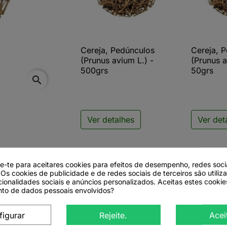
Cereja, Pedúnculos
Cereja, 

Vista rápida

V
(Prunus avium L.) -
(Prunus a
500grs
50grs
search
Ver detalhes
Ver det
de-te para aceitares cookies para efeitos de desempenho, redes soci
 Os cookies de publicidade e de redes sociais de terceiros são utiliz
cionalidades sociais e anúncios personalizados. Aceitas estes cookie
to de dados pessoais envolvidos?
nus avium L.)
figurar
Rejeite.
Acei