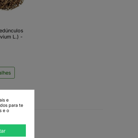
Pedúnculos
ista rápida
vium L.) -
alhes
ais e
ados para te
s e o
tar