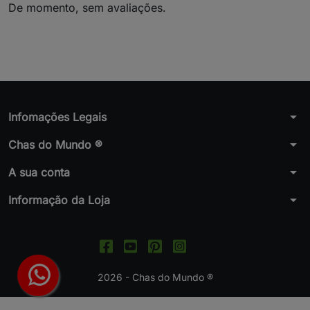
De momento, sem avaliações.
arrow_drop_down
Infomações Legais
arrow_drop_down
Chas do Mundo ®
arrow_drop_down
A sua conta
arrow_drop_down
Informação da Loja
2026 - Chas do Mundo ®