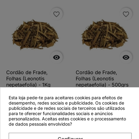
favorite_border
favorite_border


Cordão de Frade,
Cordão de Frade,
Folhas (Leonotis
Folhas (Leonotis
nepetaefolia) - 1Kg
nepetaefolia) - 500grs
Esta loja pede-te para aceitares cookies para efeitos de
desempenho, redes sociais e publicidade. Os cookies de
publicidade e de redes sociais de terceiros são utilizados
para te oferecer funcionalidades sociais e anúncios
Ver detalhes
Ver detalhes
personalizados. Aceitas estes cookies e o processamento
de dados pessoais envolvidos?