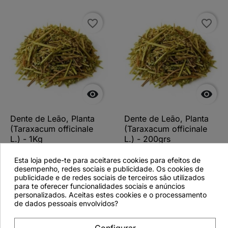
favorite_border
favorite_border


Dente de Leão, Planta
Dente de Leão, Planta
(Taraxacum officinale
(Taraxacum officinale
L.) - 1Kg
L.) - 200grs
Esta loja pede-te para aceitares cookies para efeitos de
desempenho, redes sociais e publicidade. Os cookies de
publicidade e de redes sociais de terceiros são utilizados
para te oferecer funcionalidades sociais e anúncios
Ver detalhes
Ver detalhes
personalizados. Aceitas estes cookies e o processamento
de dados pessoais envolvidos?