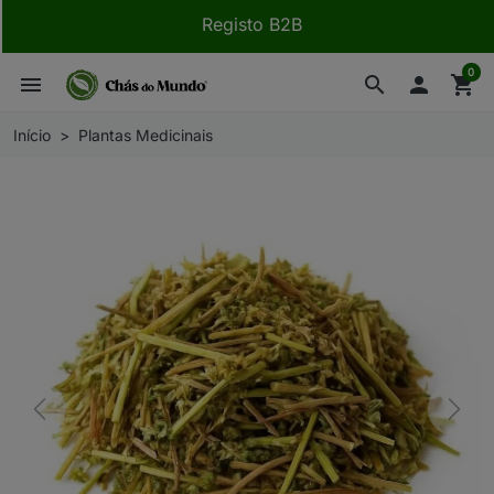
Registo B2B
0
menu
search

shopping_cart
Início
Plantas Medicinais
Previous
Next