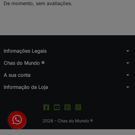
De momento, sem avaliações.
arrow_drop_down
Infomações Legais
arrow_drop_down
Chas do Mundo ®
arrow_drop_down
A sua conta
arrow_drop_down
Informação da Loja
2026 - Chas do Mundo ®