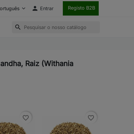

Registo B2B
Entrar
search
andha, Raiz (Withania
favorite_border
favorite_border