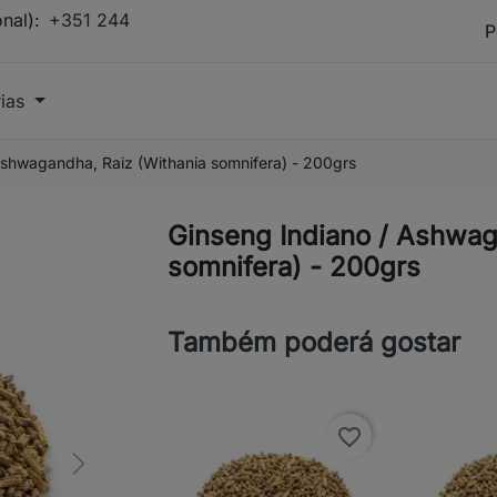
onal):
+351 244
rias
Ashwagandha, Raiz (Withania somnifera) - 200grs
Ginseng Indiano / Ashwag
somnifera) - 200grs
Também poderá gostar
favorite_border
Next