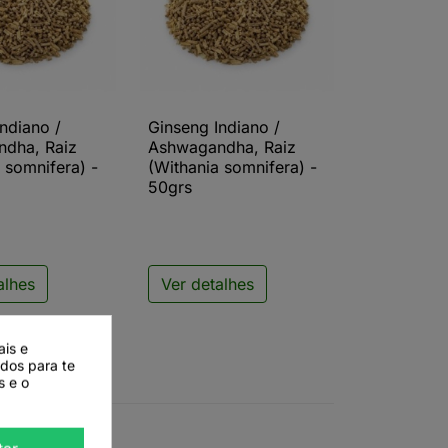
ndiano /
Ginseng Indiano /
ista rápida

Vista rápida
dha, Raiz
Ashwagandha, Raiz
 somnifera) -
(Withania somnifera) -
50grs
alhes
Ver detalhes
ais e
ados para te
s e o