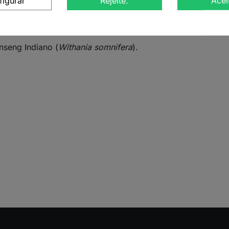
figurar
Rejeite.
Acei
nseng Indiano
seng Indiano (
Withania somnifera
).