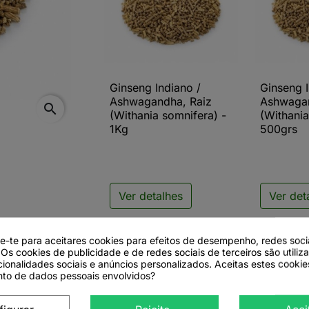
Ginseng Indiano /
Ginseng I

Vista rápida

V
Ashwagandha, Raiz
Ashwagan
search
(Withania somnifera) -
(Withania
1Kg
500grs
Ver detalhes
Ver det
de-te para aceitares cookies para efeitos de desempenho, redes soci
 Os cookies de publicidade e de redes sociais de terceiros são utiliz
cionalidades sociais e anúncios personalizados. Aceitas estes cookie
to de dados pessoais envolvidos?