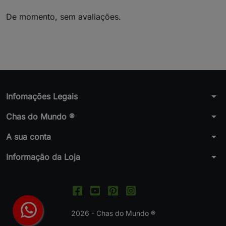
De momento, sem avaliações.
arrow_drop_down
Infomações Legais
arrow_drop_down
Chas do Mundo ®
arrow_drop_down
A sua conta
arrow_drop_down
Informação da Loja
2026 - Chas do Mundo ®