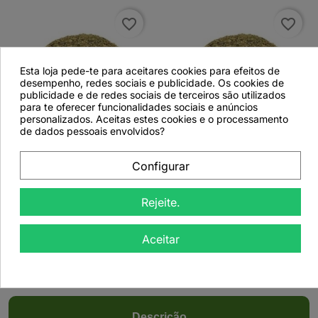
favorite_border
favorite_border
Esta loja pede-te para aceitares cookies para efeitos de
desempenho, redes sociais e publicidade. Os cookies de
publicidade e de redes sociais de terceiros são utilizados
para te oferecer funcionalidades sociais e anúncios
personalizados. Aceitas estes cookies e o processamento


de dados pessoais envolvidos?
Hortelã-Vulgar, Planta
Hortelã-Vulgar, Planta
Configurar
(Mentha spicata L.) -
(Mentha Spicata L.) -
1Kg
50grs
Rejeite.
Aceitar
Ver detalhes
Ver detalhes
Descrição