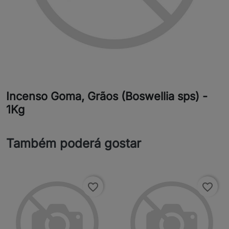
Incenso Goma, Grãos (Boswellia sps) -
1Kg
Também poderá gostar
favorite_border
favorite_border