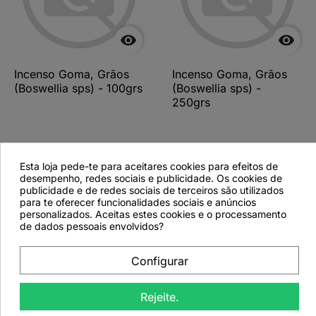


Incenso Goma, Grãos
Incenso Goma, Grãos
(Boswellia sps) - 100grs
(Boswellia sps) -
250grs
Esta loja pede-te para aceitares cookies para efeitos de
Ver detalhes
Ver detalhes
desempenho, redes sociais e publicidade. Os cookies de
publicidade e de redes sociais de terceiros são utilizados
para te oferecer funcionalidades sociais e anúncios
personalizados. Aceitas estes cookies e o processamento
de dados pessoais envolvidos?
favorite_border
Configurar
Rejeite.