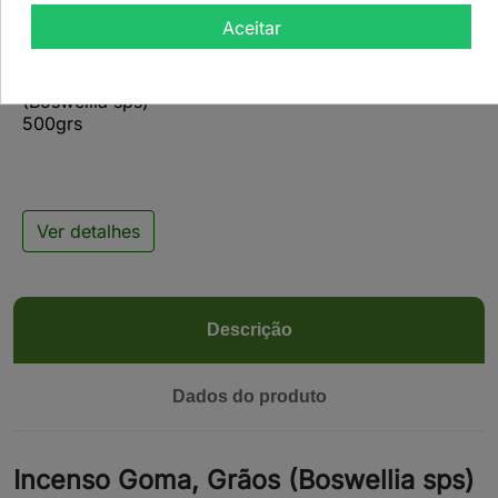

Aceitar
Incenso Goma, Grãos
(Boswellia sps) -
500grs
Ver detalhes
Descrição
Dados do produto
Incenso Goma, Grãos (Boswellia sps)