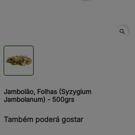
search
Jambolão, Folhas (Syzygium
Jambolanum) - 500grs
Também poderá gostar