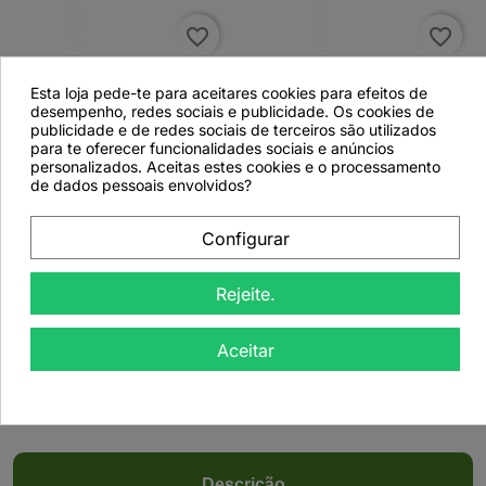
favorite_border
favorite_border
Esta loja pede-te para aceitares cookies para efeitos de
desempenho, redes sociais e publicidade. Os cookies de
publicidade e de redes sociais de terceiros são utilizados
para te oferecer funcionalidades sociais e anúncios
personalizados. Aceitas estes cookies e o processamento


de dados pessoais envolvidos?
Configurar
Jambolão, Folhas
Jambolão, Folhas
(Syzygium
(Syzygium
Jambolanum) - 1Kg
Jambolanum) - 50grs
Rejeite.
Aceitar
Ver detalhes
Ver detalhes
Descrição