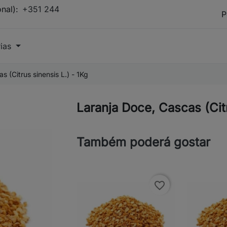
onal):
+351 244
rias
s (Citrus sinensis L.) - 1Kg
Laranja Doce, Cascas (Citr
Também poderá gostar
favorite_border