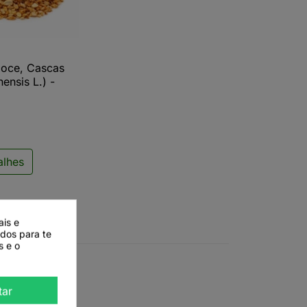
Doce, Cascas
ista rápida
nensis L.) -
alhes
ais e
ados para te
s e o
tar