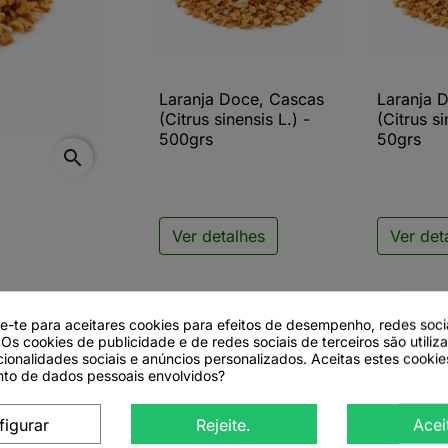
Laranja Doce, Cascas
Laranja 

Vista rápida

V
(Citrus sinensis L.) -
(Citrus si
500grs
50grs
search
Ver detalhes
Ver det
de-te para aceitares cookies para efeitos de desempenho, redes soci
 Os cookies de publicidade e de redes sociais de terceiros são utiliz
cionalidades sociais e anúncios personalizados. Aceitas estes cookie
to de dados pessoais envolvidos?
rus sinensis L.)
figurar
Rejeite.
Acei