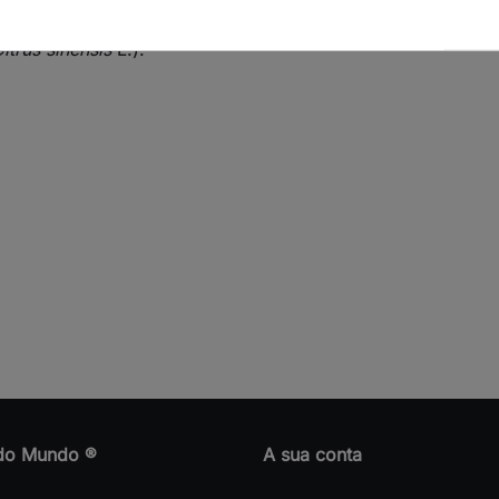
itrus sinensis
L.).
do Mundo ®
A sua conta