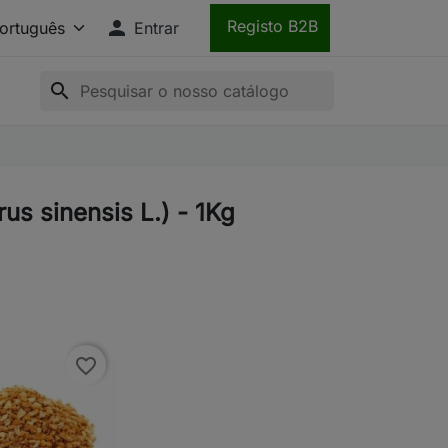

Registo B2B
Entrar
search
us sinensis L.) - 1Kg
favorite_border