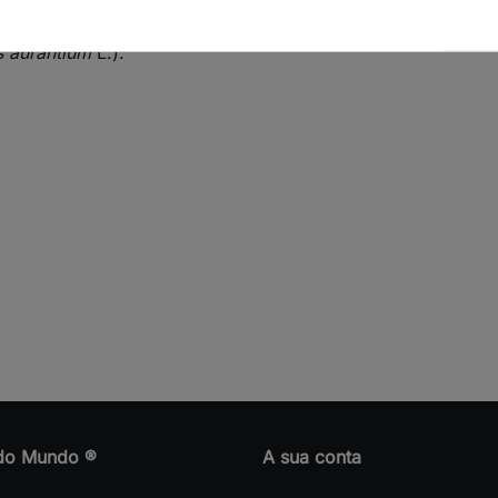
s aurantium
L.).
do Mundo ®
A sua conta