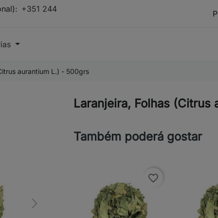
onal):
+351 244
rias
Citrus aurantium L.) - 500grs
Laranjeira, Folhas (Citrus
Também poderá gostar
favorite_border
Next