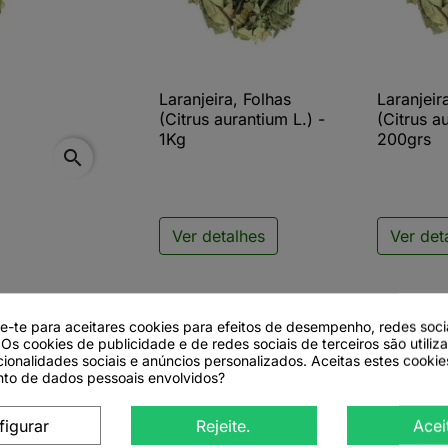
Laranjeira, Folhas
Laranjeir

Vista rápida

V
(Citrus aurantium L.) -
(Citrus a
1Kg
200grs
search
Ver detalhes
Ver det
de-te para aceitares cookies para efeitos de desempenho, redes soci
 Os cookies de publicidade e de redes sociais de terceiros são utiliz
cionalidades sociais e anúncios personalizados. Aceitas estes cookie
to de dados pessoais envolvidos?
s aurantium L.)
figurar
Rejeite.
Acei