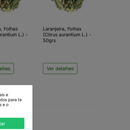
a, Folhas
Laranjeira, Folhas
ista rápida

Vista rápida
urantium L.) -
(Citrus aurantium L.) -
50grs
alhes
Ver detalhes
ais e
ados para te
s e o
tar