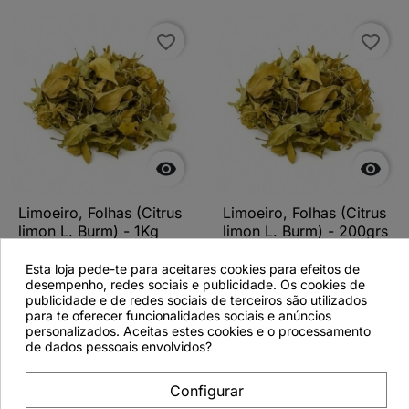
favorite_border
favorite_border


Limoeiro, Folhas (Citrus
Limoeiro, Folhas (Citrus
limon L. Burm) - 1Kg
limon L. Burm) - 200grs
Esta loja pede-te para aceitares cookies para efeitos de
desempenho, redes sociais e publicidade. Os cookies de
publicidade e de redes sociais de terceiros são utilizados
para te oferecer funcionalidades sociais e anúncios
Ver detalhes
Ver detalhes
personalizados. Aceitas estes cookies e o processamento
de dados pessoais envolvidos?
Configurar
favorite_border