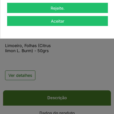
Rejeite.
Aceitar

Limoeiro, Folhas (Citrus
limon L. Burm) - 50grs
Ver detalhes
Descrição
Dados do produto