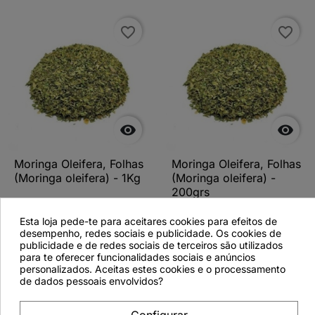
favorite_border
favorite_border


Moringa Oleifera, Folhas
Moringa Oleifera, Folhas
(Moringa oleifera) - 1Kg
(Moringa oleifera) -
200grs
Esta loja pede-te para aceitares cookies para efeitos de
desempenho, redes sociais e publicidade. Os cookies de
publicidade e de redes sociais de terceiros são utilizados
para te oferecer funcionalidades sociais e anúncios
Ver detalhes
Ver detalhes
personalizados. Aceitas estes cookies e o processamento
de dados pessoais envolvidos?