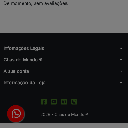
De momento, sem avaliações.
arrow_drop_down
Infomações Legais
arrow_drop_down
Chas do Mundo ®
arrow_drop_down
A sua conta
arrow_drop_down
Informação da Loja
2026 - Chas do Mundo ®