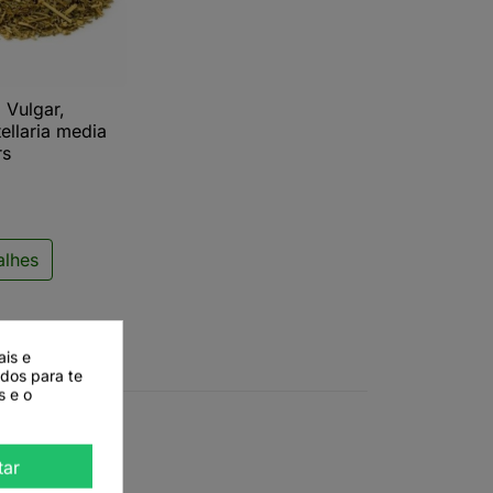
Vulgar,
ista rápida
tellaria media
rs
alhes
ais e
ados para te
s e o
tar