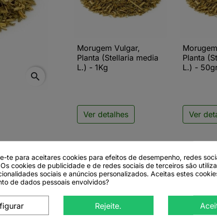
Morugem Vulgar,
Morugem 

Vista rápida

V
Planta (Stellaria media
Planta (S
L.) - 1Kg
L.) - 50g
search
Ver detalhes
Ver det
de-te para aceitares cookies para efeitos de desempenho, redes soci
 Os cookies de publicidade e de redes sociais de terceiros são utiliz
cionalidades sociais e anúncios personalizados. Aceitas estes cookie
to de dados pessoais envolvidos?
Stellaria media L.)
figurar
Rejeite.
Acei