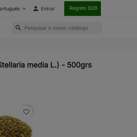

Registo B2B
Entrar
search
tellaria media L.) - 500grs
favorite_border