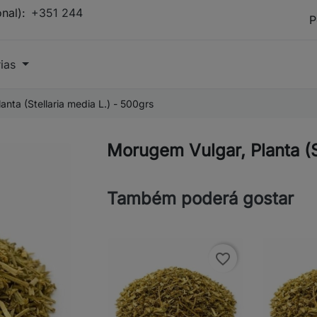
onal):
+351 244
rias
nta (Stellaria media L.) - 500grs
Morugem Vulgar, Planta (S
Também poderá gostar
favorite_border