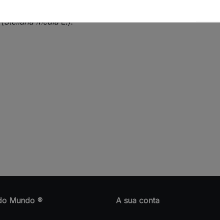
(
Stellaria media
L.).
do Mundo ®
A sua conta