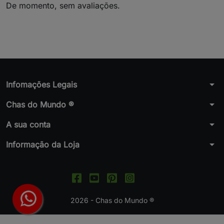
De momento, sem avaliações.
arrow_drop_down
Infomações Legais
arrow_drop_down
Chas do Mundo ®
arrow_drop_down
A sua conta
arrow_drop_down
Informação da Loja
2026 - Chas do Mundo ®