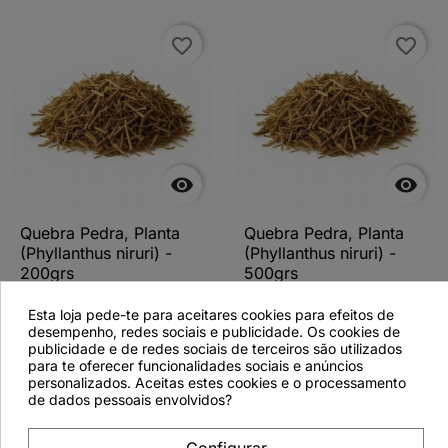
favorite_border
favorite_border


Quebra Pedra, Planta
Quebra Pedra, Planta
(Phyllanthus niruri) -
(Phyllanthus niruri) -
200grs
500grs
Esta loja pede-te para aceitares cookies para efeitos de
desempenho, redes sociais e publicidade. Os cookies de
publicidade e de redes sociais de terceiros são utilizados
para te oferecer funcionalidades sociais e anúncios
Ver detalhes
Ver detalhes
personalizados. Aceitas estes cookies e o processamento
de dados pessoais envolvidos?