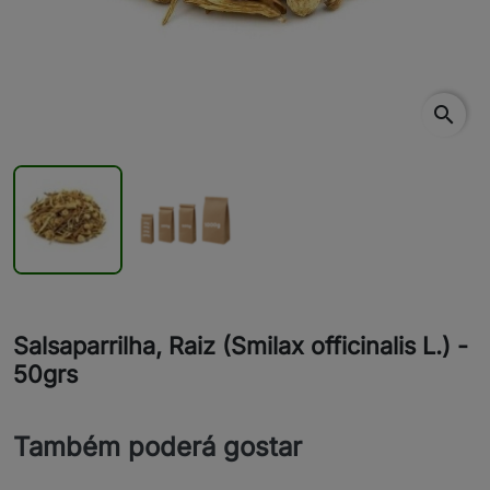
search
Salsaparrilha, Raiz (Smilax officinalis L.) -
50grs
Também poderá gostar