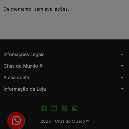
De momento, sem avaliações.
arrow_drop_down
Infomações Legais
arrow_drop_down
Chas do Mundo ®
arrow_drop_down
A sua conta
arrow_drop_down
Informação da Loja
2026 - Chas do Mundo ®