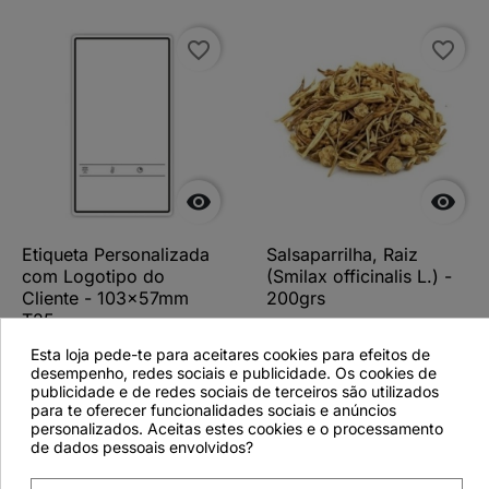
favorite_border
favorite_border


Etiqueta Personalizada
Salsaparrilha, Raiz
com Logotipo do
(Smilax officinalis L.) -
Cliente - 103x57mm
200grs
T25
Esta loja pede-te para aceitares cookies para efeitos de
desempenho, redes sociais e publicidade. Os cookies de
publicidade e de redes sociais de terceiros são utilizados
para te oferecer funcionalidades sociais e anúncios
Ver detalhes
Ver detalhes
personalizados. Aceitas estes cookies e o processamento
de dados pessoais envolvidos?