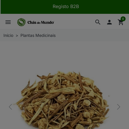
Registo B2B
0
menu
search

shopping_cart
Início
Plantas Medicinais
Previous
Next