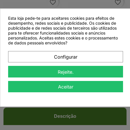
favorite_border
favorite_border
Esta loja pede-te para aceitares cookies para efeitos de
desempenho, redes sociais e publicidade. Os cookies de
publicidade e de redes sociais de terceiros são utilizados
para te oferecer funcionalidades sociais e anúncios
personalizados. Aceitas estes cookies e o processamento


de dados pessoais envolvidos?
Sene, Folículos (Cassia
Sene, Folículos (Cassia
Configurar
angustifolia) - 500grs
angustifolia) - 50grs
Rejeite.
Aceitar
Ver detalhes
Ver detalhes
Descrição