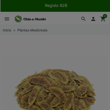
Registo B2B
0
menu
search

shopping_cart
Início
Plantas Medicinais