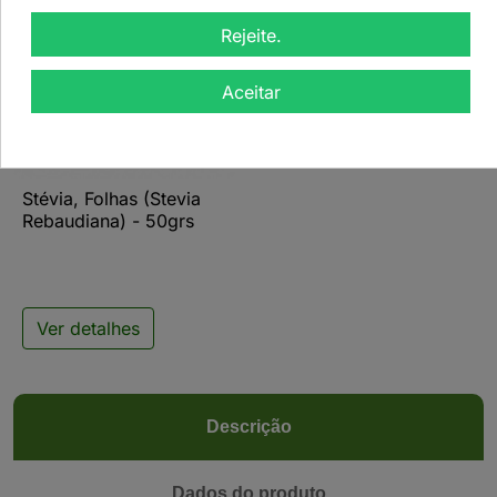
Rejeite.
Aceitar

Stévia, Folhas (Stevia
Rebaudiana) - 50grs
Ver detalhes
Descrição
Dados do produto