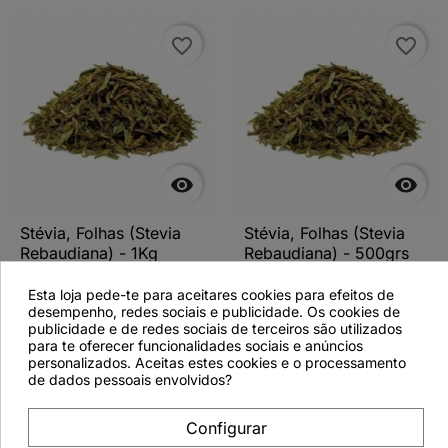
favorite_border
favorite_border


Stévia, Folhas (Stevia
Stévia, Folhas (Stevia
Rebaudiana) - 1Kg
Rebaudiana) - 500grs
Esta loja pede-te para aceitares cookies para efeitos de
desempenho, redes sociais e publicidade. Os cookies de
publicidade e de redes sociais de terceiros são utilizados
para te oferecer funcionalidades sociais e anúncios
Ver detalhes
Ver detalhes
personalizados. Aceitas estes cookies e o processamento
de dados pessoais envolvidos?
Configurar
favorite_border