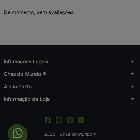
De momento, sem avaliações.
arrow_drop_down
Infomações Legais
arrow_drop_down
Chas do Mundo ®
arrow_drop_down
A sua conta
arrow_drop_down
Informação da Loja
2026 - Chas do Mundo ®