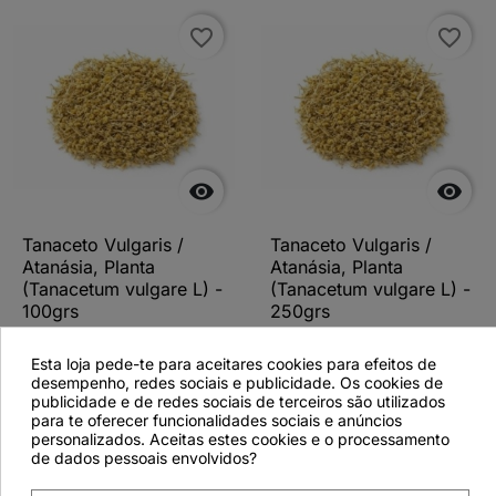
favorite_border
favorite_border


Tanaceto Vulgaris /
Tanaceto Vulgaris /
Atanásia, Planta
Atanásia, Planta
(Tanacetum vulgare L) -
(Tanacetum vulgare L) -
100grs
250grs
Esta loja pede-te para aceitares cookies para efeitos de
desempenho, redes sociais e publicidade. Os cookies de
publicidade e de redes sociais de terceiros são utilizados
Ver detalhes
Ver detalhes
para te oferecer funcionalidades sociais e anúncios
personalizados. Aceitas estes cookies e o processamento
de dados pessoais envolvidos?