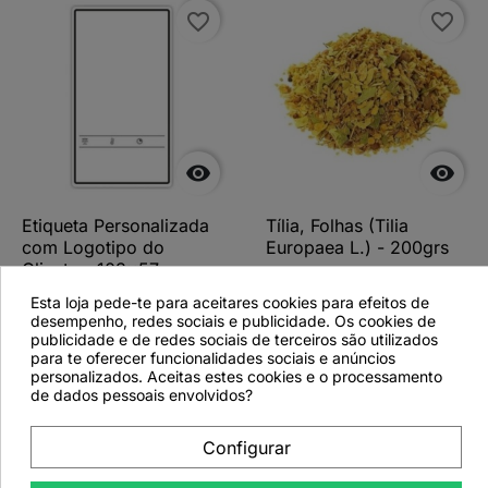
favorite_border
favorite_border


Etiqueta Personalizada
Tília, Folhas (Tilia
com Logotipo do
Europaea L.) - 200grs
Cliente - 103x57mm
T25
Esta loja pede-te para aceitares cookies para efeitos de
desempenho, redes sociais e publicidade. Os cookies de
publicidade e de redes sociais de terceiros são utilizados
para te oferecer funcionalidades sociais e anúncios
personalizados. Aceitas estes cookies e o processamento
de dados pessoais envolvidos?
Ver detalhes
Ver detalhes
Configurar