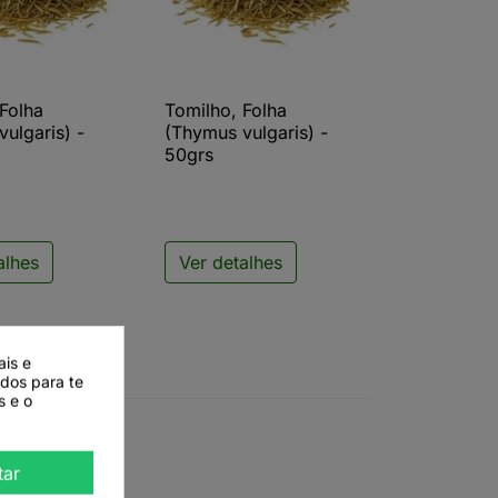
 Folha
Tomilho, Folha
ista rápida

Vista rápida
ulgaris) -
(Thymus vulgaris) -
50grs
alhes
Ver detalhes
ais e
ados para te
s e o
tar