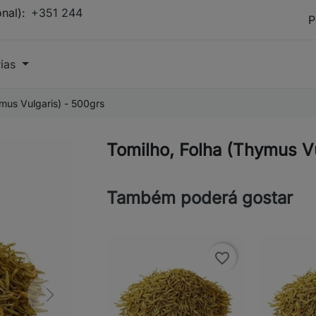
onal):
+351 244
rias
mus Vulgaris) - 500grs
Tomilho, Folha (Thymus Vu
Também poderá gostar
favorite_border
Next