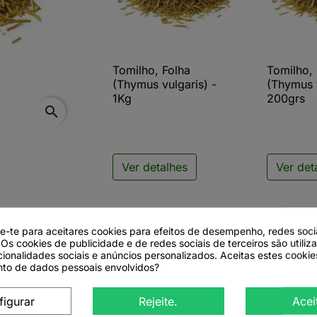
Tomilho, Folha
Tomilho,

Vista rápida

V
(Thymus vulgaris) -
(Thymus v
1Kg
200grs
search
Ver detalhes
Ver det
de-te para aceitares cookies para efeitos de desempenho, redes soci
 Os cookies de publicidade e de redes sociais de terceiros são utiliz
cionalidades sociais e anúncios personalizados. Aceitas estes cookie
to de dados pessoais envolvidos?
vulgaris L.)
figurar
Rejeite.
Acei