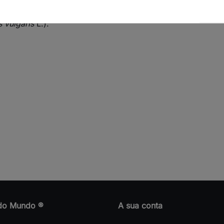
 vulgaris
L.).
do Mundo ®
A sua conta