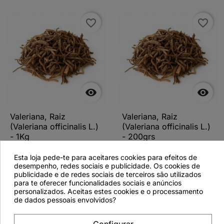
favorite_border
favorite_border


Valeriana, Raiz
Valeriana, Raiz
(Valeriana officinalis L.)
(Valeriana officinalis L.)
- 1Kg
- 200grs
Esta loja pede-te para aceitares cookies para efeitos de
desempenho, redes sociais e publicidade. Os cookies de
publicidade e de redes sociais de terceiros são utilizados
para te oferecer funcionalidades sociais e anúncios
Ver detalhes
Ver detalhes
personalizados. Aceitas estes cookies e o processamento
de dados pessoais envolvidos?