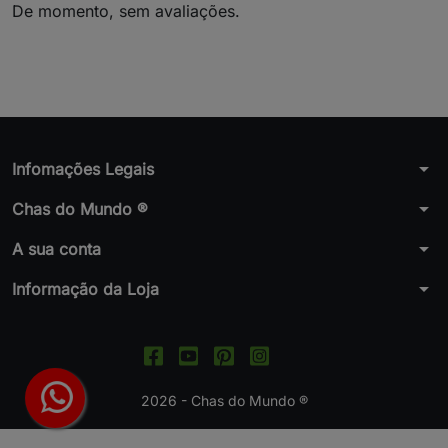
De momento, sem avaliações.
arrow_drop_down
Infomações Legais
arrow_drop_down
Chas do Mundo ®
arrow_drop_down
A sua conta
arrow_drop_down
Informação da Loja
2026 - Chas do Mundo ®