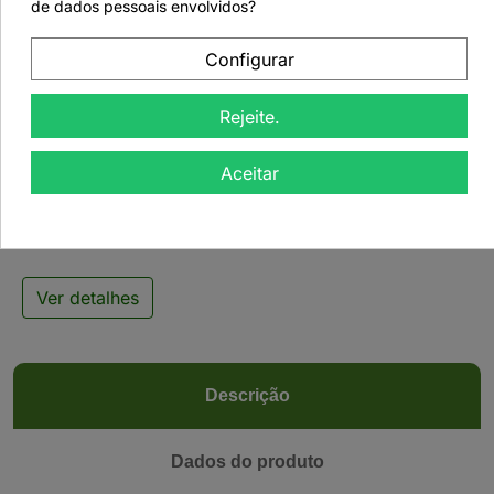
de dados pessoais envolvidos?
Configurar

Rejeite.
Tisana Medicinal
Aceitar
Colesterol - 50grs
Ver detalhes
Descrição
Dados do produto