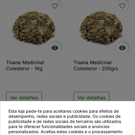
favorite_border
favorite_border


Tisana Medicinal
Tisana Medicinal
Colesterol - 1Kg
Colesterol - 200grs
Ver detalhes
Ver detalhes
Esta loja pede-te para aceitares cookies para efeitos de
desempenho, redes sociais e publicidade. Os cookies de
publicidade e de redes sociais de terceiros são utilizados
favorite_border
para te oferecer funcionalidades sociais e anúncios
personalizados. Aceitas estes cookies e o processamento