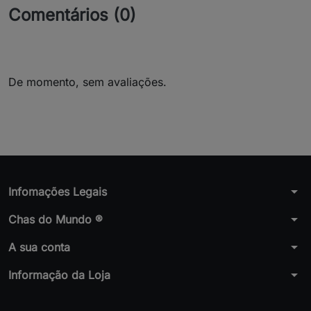
Comentários (0)
De momento, sem avaliações.
arrow_drop_down
Infomações Legais
arrow_drop_down
Chas do Mundo ®
arrow_drop_down
A sua conta
arrow_drop_down
Informação da Loja