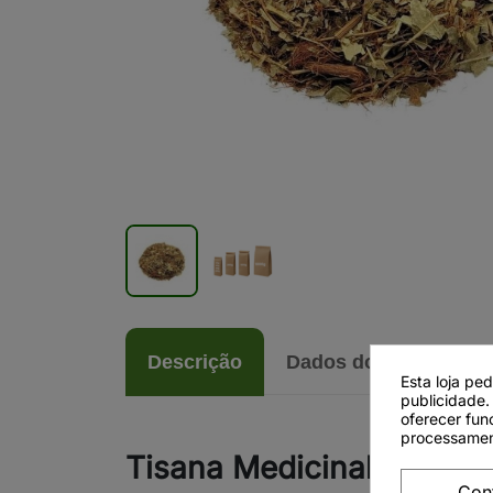
Descrição
Dados do produto
Esta loja pe
publicidade.
oferecer fun
processamen
Tisana Medicinal Diuréti
Con