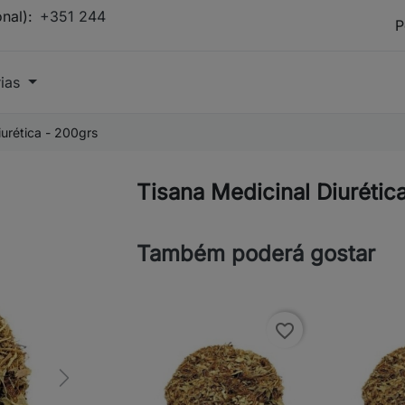
onal):
+351 244
rias
iurética - 200grs
Tisana Medicinal Diurétic
Também poderá gostar
favorite_border
Next