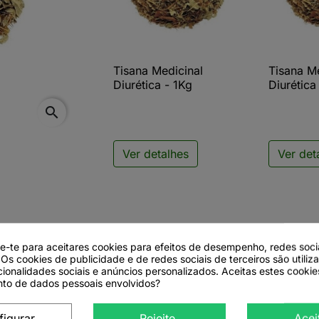
Tisana Medicinal
Tisana M

Vista rápida

V
Diurética - 1Kg
Diurética
search
Ver detalhes
Ver det
de-te para aceitares cookies para efeitos de desempenho, redes soci
 Os cookies de publicidade e de redes sociais de terceiros são utiliz
cionalidades sociais e anúncios personalizados. Aceitas estes cookie
to de dados pessoais envolvidos?
ca
figurar
Rejeite.
Acei