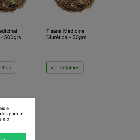
edicinal
Tisana Medicinal
ista rápida

Vista rápida
 - 500grs
Diurética - 50grs
alhes
Ver detalhes
ais e
ados para te
s e o
tar