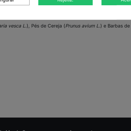
natural desenvolvida para ajudar no combate à retenção de 
onais com propriedades depurativas e antioxidantes, propo
ria vesca L.
), Pés de Cereja (
Prunus avium L.
) e Barbas de