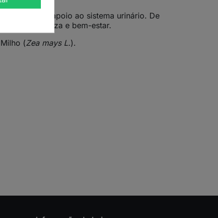
líquidos e no apoio ao sistema urinário. De
rcionando leveza e bem-estar.
 Milho (
Zea mays L.
).