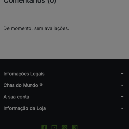
Comentários (0)
De momento, sem avaliações.
arrow_drop_down
Infomações Legais
arrow_drop_down
Chas do Mundo ®
arrow_drop_down
A sua conta
arrow_drop_down
Informação da Loja