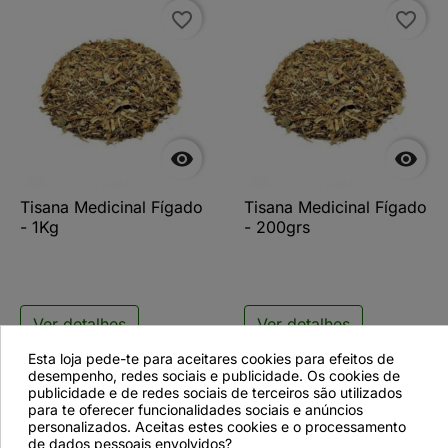
favorite_border
favorite_border


Tisana Medicinal Fígado
Tisana Medicinal Fígado
- 1Kg
- 200grs
Ver detalhes
Ver detalhes
Esta loja pede-te para aceitares cookies para efeitos de
desempenho, redes sociais e publicidade. Os cookies de
publicidade e de redes sociais de terceiros são utilizados
para te oferecer funcionalidades sociais e anúncios
favorite_border
personalizados. Aceitas estes cookies e o processamento
de dados pessoais envolvidos?