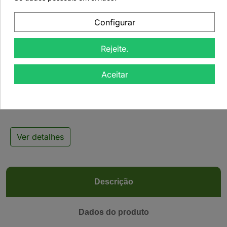
Configurar
Rejeite.

Aceitar
Tisana Medicinal Fígado
- 50grs
Ver detalhes
Descrição
Dados do produto