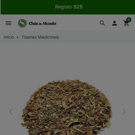
Registo B2B
0
menu
search

shopping_cart
Início
Tisanas Medicinais
Previous
Next