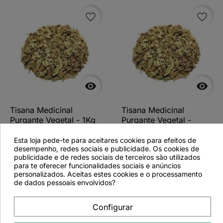
favorite_border
favorite_border


Tisana Medicinal
Tisana Medicinal
Purgante Vegetal - 1Kg
Purgante Vegetal -
250grs
Esta loja pede-te para aceitares cookies para efeitos de
desempenho, redes sociais e publicidade. Os cookies de
publicidade e de redes sociais de terceiros são utilizados
para te oferecer funcionalidades sociais e anúncios
personalizados. Aceitas estes cookies e o processamento
Ver detalhes
Ver detalhes
de dados pessoais envolvidos?
Configurar