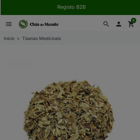
Registo B2B
0
menu
search

shopping_cart
Início
Tisanas Medicinais