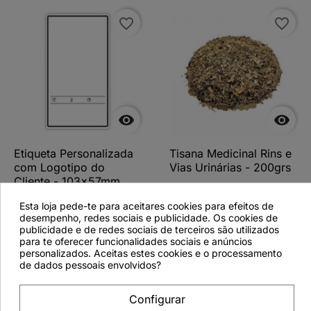
favorite_border
favorite_border


Etiqueta Personalizada
Tisana Medicinal Rins e
com Logotipo do
Vias Urinárias - 200grs
Cliente - 103x57mm
T25
Esta loja pede-te para aceitares cookies para efeitos de
desempenho, redes sociais e publicidade. Os cookies de
publicidade e de redes sociais de terceiros são utilizados
para te oferecer funcionalidades sociais e anúncios
personalizados. Aceitas estes cookies e o processamento
Ver detalhes
Ver detalhes
de dados pessoais envolvidos?
Configurar