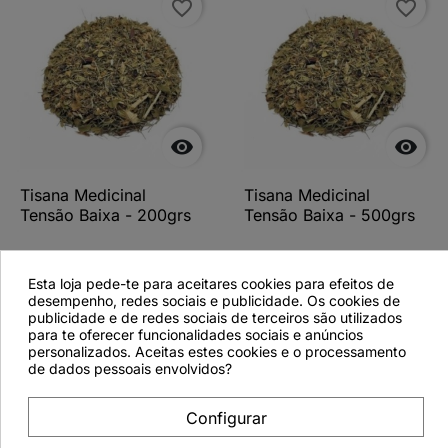
favorite_border
favorite_border


Tisana Medicinal
Tisana Medicinal
Tensão Baixa - 200grs
Tensão Baixa - 500grs
Esta loja pede-te para aceitares cookies para efeitos de
desempenho, redes sociais e publicidade. Os cookies de
Ver detalhes
Ver detalhes
publicidade e de redes sociais de terceiros são utilizados
para te oferecer funcionalidades sociais e anúncios
personalizados. Aceitas estes cookies e o processamento
de dados pessoais envolvidos?
favorite_border
Configurar