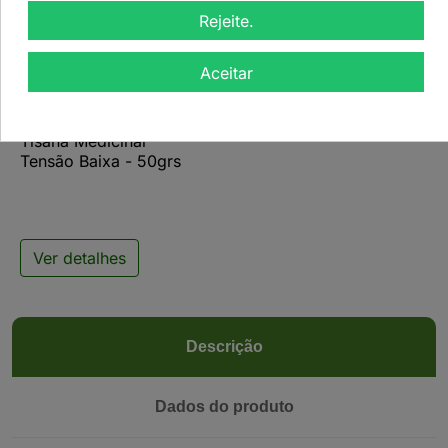
Rejeite.
Aceitar

Tisana Medicinal
Tensão Baixa - 50grs
Ver detalhes
Descrição
Dados do produto