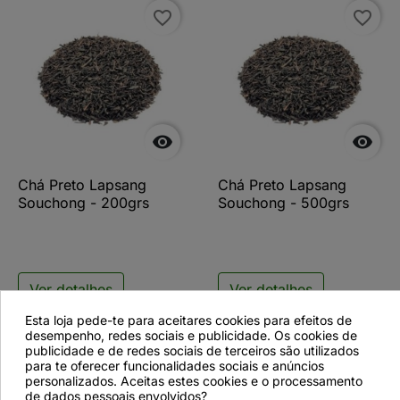
favorite_border
favorite_border


Chá Preto Lapsang
Chá Preto Lapsang
Souchong - 200grs
Souchong - 500grs
Ver detalhes
Ver detalhes
Esta loja pede-te para aceitares cookies para efeitos de
desempenho, redes sociais e publicidade. Os cookies de
publicidade e de redes sociais de terceiros são utilizados
para te oferecer funcionalidades sociais e anúncios
favorite_border
personalizados. Aceitas estes cookies e o processamento
de dados pessoais envolvidos?