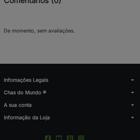
Comentários (0)
De momento, sem avaliações.
arrow_drop_down
Infomações Legais
arrow_drop_down
Chas do Mundo ®
arrow_drop_down
A sua conta
arrow_drop_down
Informação da Loja