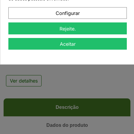
Configurar
Rejeite.

Aceitar
Chá Preto Lapsang
Souchong - 50grs
Ver detalhes
Descrição
Dados do produto