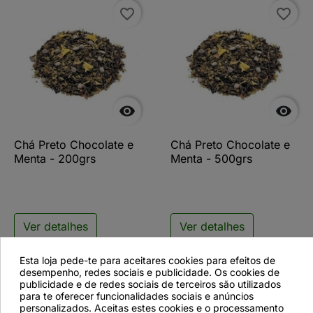
favorite_border
favorite_border


Chá Preto Chocolate e
Chá Preto Chocolate e
Menta - 200grs
Menta - 500grs
Ver detalhes
Ver detalhes
Esta loja pede-te para aceitares cookies para efeitos de
desempenho, redes sociais e publicidade. Os cookies de
publicidade e de redes sociais de terceiros são utilizados
favorite_border
para te oferecer funcionalidades sociais e anúncios
personalizados. Aceitas estes cookies e o processamento