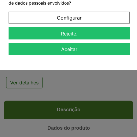
de dados pessoais envolvidos?
Configurar

Rejeite.
Chá Preto Chocolate e
Aceitar
Menta - 50grs
Ver detalhes
Descrição
Dados do produto