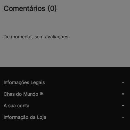
Comentários (0)
De momento, sem avaliações.
arrow_drop_down
Infomações Legais
arrow_drop_down
Chas do Mundo ®
arrow_drop_down
A sua conta
arrow_drop_down
Informação da Loja