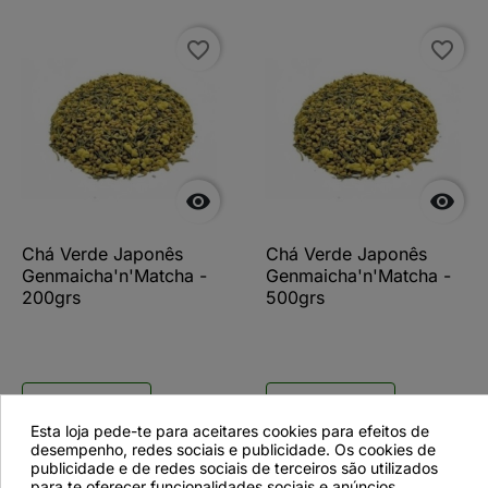
favorite_border
favorite_border


Chá Verde Japonês
Chá Verde Japonês
Genmaicha'n'Matcha -
Genmaicha'n'Matcha -
200grs
500grs
Ver detalhes
Ver detalhes
Esta loja pede-te para aceitares cookies para efeitos de
desempenho, redes sociais e publicidade. Os cookies de
publicidade e de redes sociais de terceiros são utilizados
para te oferecer funcionalidades sociais e anúncios