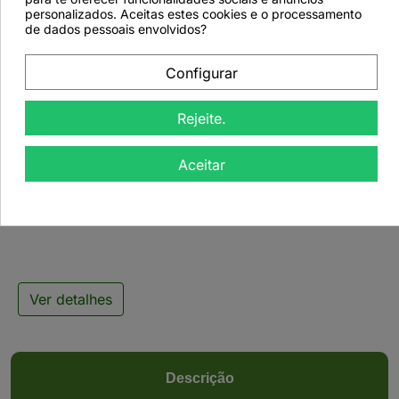
favorite_border
personalizados. Aceitas estes cookies e o processamento
de dados pessoais envolvidos?
Configurar
Rejeite.

Aceitar
Chá Verde Japonês
Genmaicha'n'Matcha -
50grs
Ver detalhes
Descrição