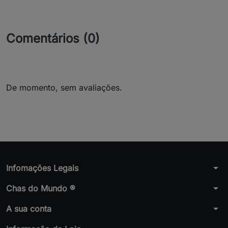
Comentários (0)
De momento, sem avaliações.
arrow_drop_down
Infomações Legais
arrow_drop_down
Chas do Mundo ®
arrow_drop_down
A sua conta