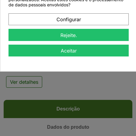
de dados pessoais envolvidos?
Configurar

Rejeite.
Chá Verde Maçã e
Aceitar
Caramelo - 50grs
Ver detalhes
Descrição
Dados do produto