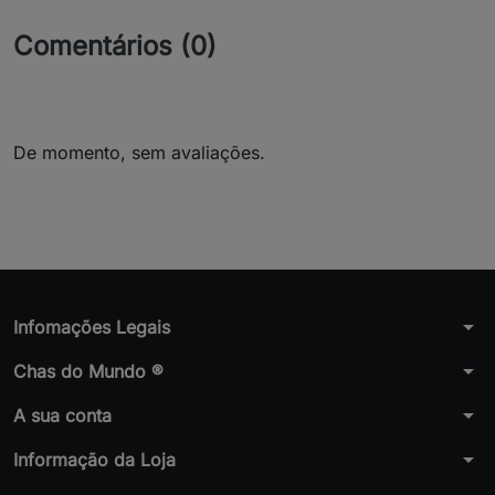
Comentários (0)
De momento, sem avaliações.
arrow_drop_down
Infomações Legais
arrow_drop_down
Chas do Mundo ®
arrow_drop_down
A sua conta
arrow_drop_down
Informação da Loja