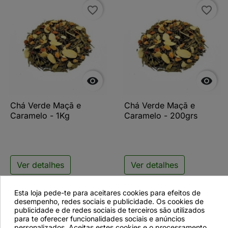
favorite_border
favorite_border


Chá Verde Maçã e
Chá Verde Maçã e
Caramelo - 1Kg
Caramelo - 200grs
Ver detalhes
Ver detalhes
Esta loja pede-te para aceitares cookies para efeitos de
desempenho, redes sociais e publicidade. Os cookies de
favorite_border
publicidade e de redes sociais de terceiros são utilizados
para te oferecer funcionalidades sociais e anúncios
personalizados. Aceitas estes cookies e o processamento