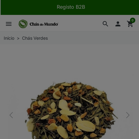
Registo B2B
0
menu
search

shopping_cart
Início
Chás Verdes
Previous
Next