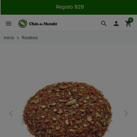
Registo B2B
0
menu
search

shopping_cart
Início
Rooibos
Previous
Next