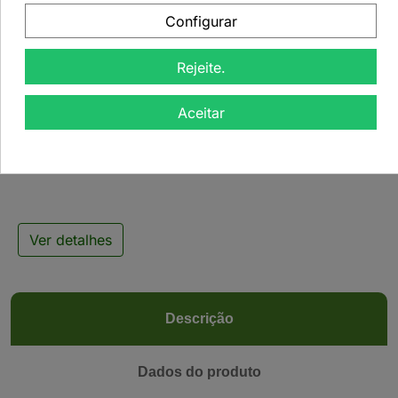
Configurar
Rejeite.

Aceitar
Rooibos Masala Chai -
50grs
Ver detalhes
Descrição
Dados do produto