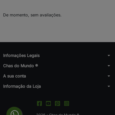
De momento, sem avaliações.
arrow_drop_down
Infomações Legais
arrow_drop_down
Chas do Mundo ®
arrow_drop_down
A sua conta
arrow_drop_down
Informação da Loja
2026 - Chas do Mundo ®