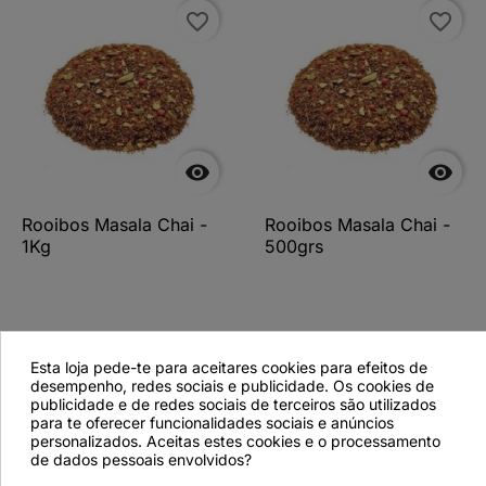
favorite_border
favorite_border


Rooibos Masala Chai -
Rooibos Masala Chai -
1Kg
500grs
Ver detalhes
Ver detalhes
Esta loja pede-te para aceitares cookies para efeitos de
desempenho, redes sociais e publicidade. Os cookies de
publicidade e de redes sociais de terceiros são utilizados
para te oferecer funcionalidades sociais e anúncios
personalizados. Aceitas estes cookies e o processamento
favorite_border
de dados pessoais envolvidos?