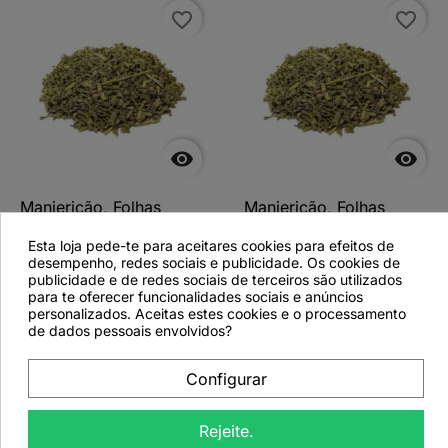
favorite_border
favorite_border


Manjericão, Folhas
Manjericão, Folhas
(Ocimum basilicum) -
(Ocimum basilicum) -
Esta loja pede-te para aceitares cookies para efeitos de
1Kg
200grs
desempenho, redes sociais e publicidade. Os cookies de
publicidade e de redes sociais de terceiros são utilizados
para te oferecer funcionalidades sociais e anúncios
personalizados. Aceitas estes cookies e o processamento
de dados pessoais envolvidos?
Ver detalhes
Ver detalhes
Configurar
Rejeite.
favorite_border
favorite_border