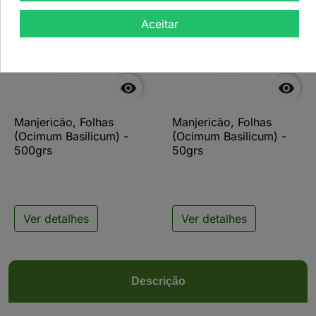
Aceitar


Manjericão, Folhas
Manjericão, Folhas
(Ocimum Basilicum) -
(Ocimum Basilicum) -
500grs
50grs
Ver detalhes
Ver detalhes
Descrição