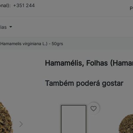
onal):
+351 244
rias
Hamamelis virginiana L.) - 50grs
Hamamélis, Folhas (Hamame
Também poderá gostar
favorite_border
Next