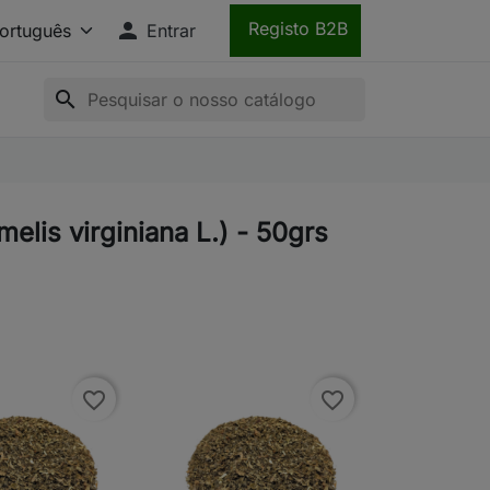

Registo B2B
Entrar
search
lis virginiana L.) - 50grs
favorite_border
favorite_border