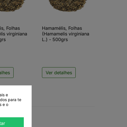
s, Folhas
Hamamélis, Folhas
ista rápida

Vista rápida
is virginiana
(Hamamelis virginiana
grs
L.) - 500grs
alhes
Ver detalhes
ais e
ados para te
s e o
tar