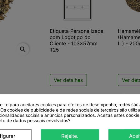
Etiqueta Personalizada
Hamaméli

Vista rápida

V
com Logotipo do
(Hamamel
Cliente - 103x57mm
L.) - 200
search
T25
Ver detalhes
Ver det
de-te para aceitares cookies para efeitos de desempenho, redes soci
 Os cookies de publicidade e de redes sociais de terceiros são utiliz
cionalidades sociais e anúncios personalizados. Aceitas estes cookie
to de dados pessoais envolvidos?
figurar
Rejeite.
Acei
melis virginiana L.)