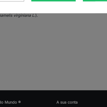
melis virginiana L.
).
do Mundo ®
A sua conta