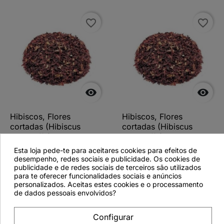
favorite_border
favorite_border


Hibiscos, Flores
Hibiscos, Flores
cortadas (Hibiscus
cortadas (Hibiscus
sabdariffa) - 200grs
sabdariffa) - 500grs
Esta loja pede-te para aceitares cookies para efeitos de
desempenho, redes sociais e publicidade. Os cookies de
publicidade e de redes sociais de terceiros são utilizados
para te oferecer funcionalidades sociais e anúncios
personalizados. Aceitas estes cookies e o processamento
Ver detalhes
Ver detalhes
de dados pessoais envolvidos?
Configurar