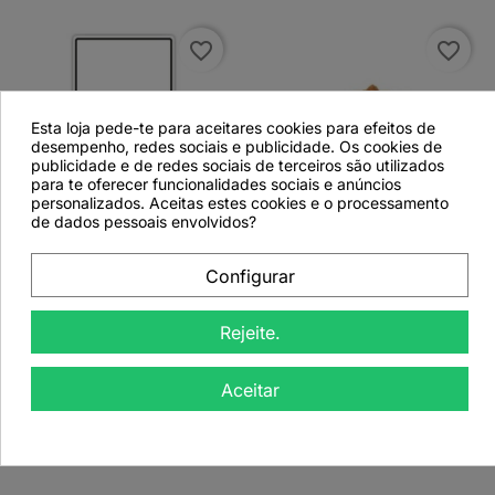
favorite_border
favorite_border
Esta loja pede-te para aceitares cookies para efeitos de
desempenho, redes sociais e publicidade. Os cookies de
publicidade e de redes sociais de terceiros são utilizados
para te oferecer funcionalidades sociais e anúncios


personalizados. Aceitas estes cookies e o processamento
de dados pessoais envolvidos?
Etiqueta Personalizada
Garcinia Mangostana,
Configurar
com Logotipo do
Frutos partidos
Cliente - 103x57mm
(Garcinia gummi-gutta)
T25
- 500grs
Rejeite.
Aceitar
Ver detalhes
Ver detalhes