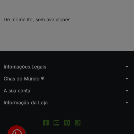
De momento, sem avaliações.
arrow_drop_down
Infomações Legais
arrow_drop_down
Chas do Mundo ®
arrow_drop_down
A sua conta
arrow_drop_down
Informação da Loja