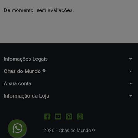
De momento, sem avaliações.
arrow_drop_down
Infomações Legais
arrow_drop_down
Chas do Mundo ®
arrow_drop_down
A sua conta
arrow_drop_down
Informação da Loja
2026 - Chas do Mundo ®