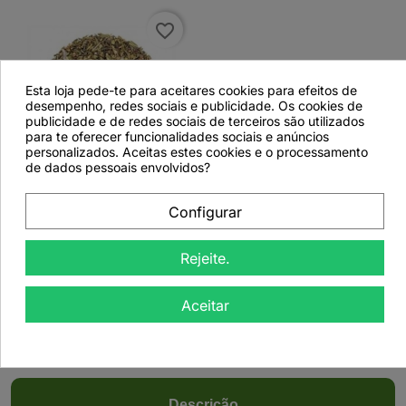
favorite_border
Esta loja pede-te para aceitares cookies para efeitos de
desempenho, redes sociais e publicidade. Os cookies de
publicidade e de redes sociais de terceiros são utilizados
para te oferecer funcionalidades sociais e anúncios
personalizados. Aceitas estes cookies e o processamento

de dados pessoais envolvidos?
Segurelha, Folhas
Configurar
(Satureia montana L.) -
50grs
Rejeite.
Aceitar
Ver detalhes
Descrição