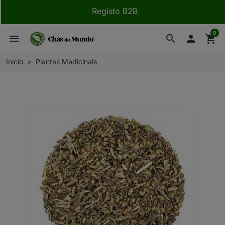
Registo B2B
0
menu
search

shopping_cart
Início
Plantas Medicinais