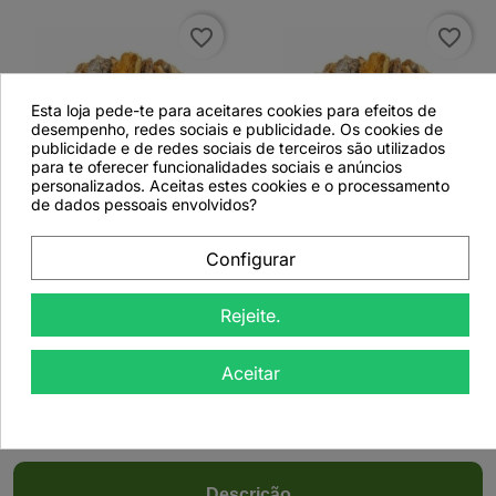
favorite_border
favorite_border
Esta loja pede-te para aceitares cookies para efeitos de
desempenho, redes sociais e publicidade. Os cookies de
publicidade e de redes sociais de terceiros são utilizados
para te oferecer funcionalidades sociais e anúncios
personalizados. Aceitas estes cookies e o processamento


de dados pessoais envolvidos?
Pau Pereira, Casca
Pau Pereira, Casca
Configurar
(Platycyamus regnellii
(Platycyamus regnellii
L.) - 500grs
L.) - 50grs
Rejeite.
Aceitar
Ver detalhes
Ver detalhes
Descrição