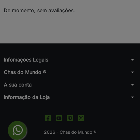
De momento, sem avaliações.
arrow_drop_down
Infomações Legais
arrow_drop_down
Chas do Mundo ®
arrow_drop_down
A sua conta
arrow_drop_down
Informação da Loja
2026 - Chas do Mundo ®