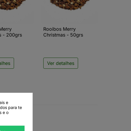
Merry
Rooibos Merry
ista rápida

Vista rápida
s - 200grs
Christmas - 50grs
alhes
Ver detalhes
ais e
ados para te
s e o