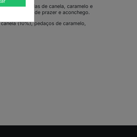
tar
 notas adocicadas de canela, caramelo e
omento especial de prazer e aconchego.
 canela (10%), pedaços de caramelo,