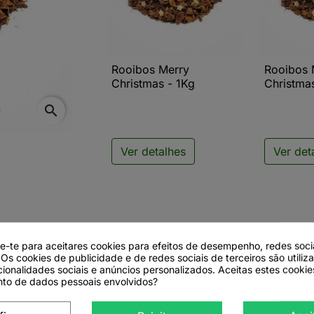
Rooibos Merry
Rooibos 

Vista rápida

V
Christmas - 1Kg
Christma
search
Ver detalhes
Ver det
de-te para aceitares cookies para efeitos de desempenho, redes soci
 Os cookies de publicidade e de redes sociais de terceiros são utiliz
cionalidades sociais e anúncios personalizados. Aceitas estes cookie
to de dados pessoais envolvidos?
s