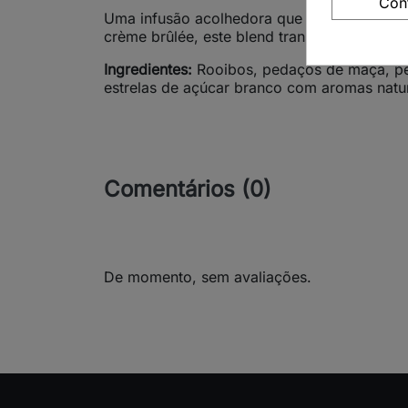
Con
Uma infusão acolhedora que une a suavidade
crème brûlée, este blend transporta os sen
Ingredientes:
Rooibos, pedaços de maçã, ped
estrelas de açúcar branco com aromas natur
Comentários (0)
De momento, sem avaliações.