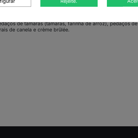
figurar
Rejeite.
Acei
 natural do rooibos a um toque natalício irresistível. Com
tidos para o espírito festivo, tornando cada chávena um m
aços de tâmaras (tâmaras, farinha de arroz), pedaços de
ais de canela e crème brûlée.