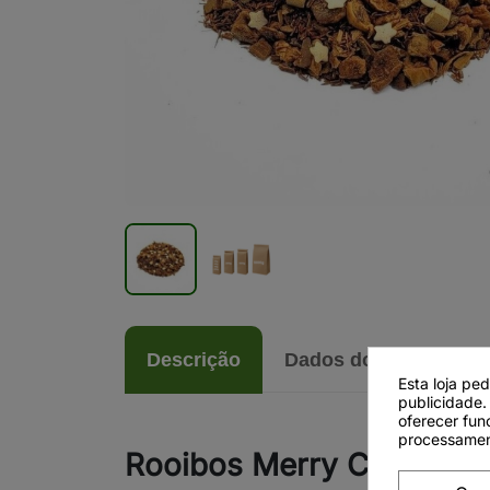
Descrição
Dados do produto
Esta loja pe
publicidade.
oferecer fun
processamen
Rooibos Merry Christma