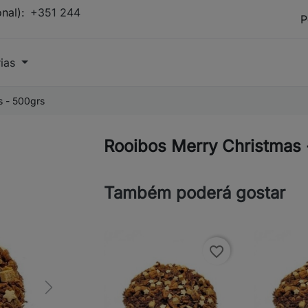
onal):
+351 244
rias
s - 500grs
Rooibos Merry Christmas 
Também poderá gostar
favorite_border
Next