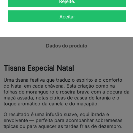
Rejeite.
Ver detalhes
Aceitar
Descrição
Dados do produto
Tisana Especial Natal
Uma tisana festiva que traduz o espírito e o conforto
do Natal em cada chávena. Esta criação combina
folhas de morangueiro e roseira brava com a doçura da
maçã assada, notas cítricas de casca de laranja e o
toque aromático da canela e do maçapão.
O resultado é uma infusão suave, equilibrada e
envolvente — perfeita para acompanhar sobremesas
típicas ou para aquecer as tardes frias de dezembro.