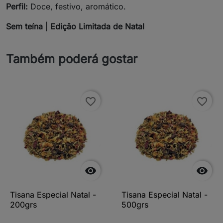
Perfil:
Doce, festivo, aromático.
Sem teína
|
Edição Limitada de Natal
Também poderá gostar
favorite_border
favorite_border


Tisana Especial Natal -
Tisana Especial Natal -
200grs
500grs