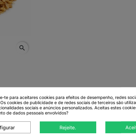
search
de-te para aceitares cookies para efeitos de desempenho, redes soci
 Os cookies de publicidade e de redes sociais de terceiros são utiliz
cionalidades sociais e anúncios personalizados. Aceitas estes cookie
to de dados pessoais envolvidos?
sus multiflorus)
figurar
Rejeite.
Acei