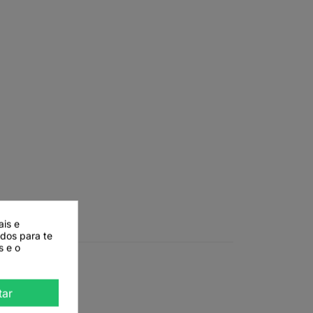
ais e
ados para te
s e o
tar