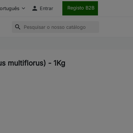

Registo B2B
Entrar
search
s multiflorus) - 1Kg