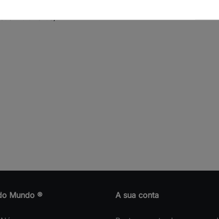
sus multiflorus
).
do Mundo ®
A sua conta