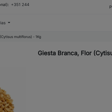
onal):
+351 244
rias
(Cytisus multiflorus) - 1Kg
Giesta Branca, Flor (Cytisu