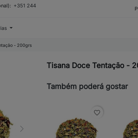
onal):
+351 244
rias
ntação - 200grs
Tisana Doce Tentação - 
Também poderá gostar
favorite_border
Next