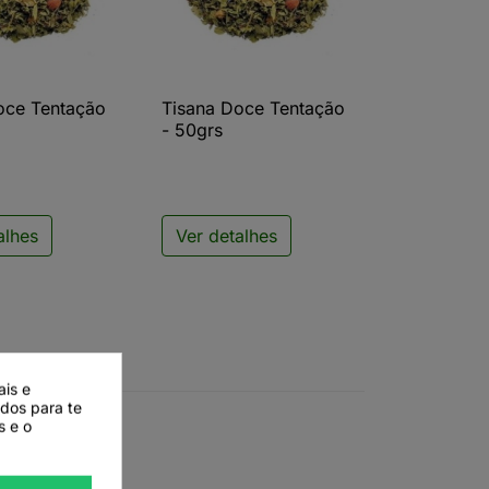
oce Tentação
Tisana Doce Tentação
ista rápida

Vista rápida
- 50grs
alhes
Ver detalhes
ais e
ados para te
s e o