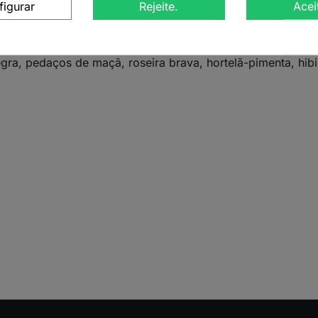
figurar
Rejeite.
Acei
rbais, onde se destacam notas de pêssego, manga e laranja
 os sentidos e trazendo tranquilidade em cada gole.
egra, pedaços de maçã, roseira brava, hortelã-pimenta, hib