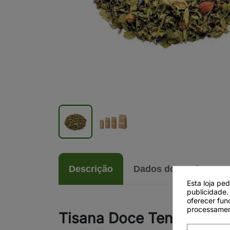
Descrição
Dados do produto
Esta loja pe
publicidade.
oferecer fun
processamen
Tisana Doce Tentação