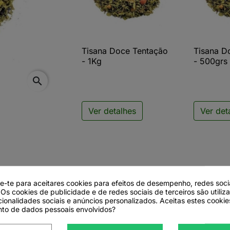
Tisana Doce Tentação
Tisana D

Vista rápida

V
- 1Kg
- 500grs
search
Ver detalhes
Ver det
de-te para aceitares cookies para efeitos de desempenho, redes soci
 Os cookies de publicidade e de redes sociais de terceiros são utiliz
cionalidades sociais e anúncios personalizados. Aceitas estes cookie
to de dados pessoais envolvidos?