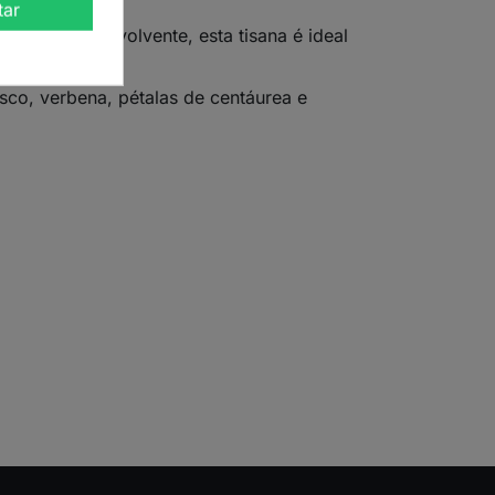
tar
. Suave e envolvente, esta tisana é ideal
isco, verbena, pétalas de centáurea e